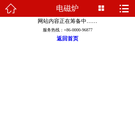


电磁炉


首页
网站内容正在筹备中……
关于我们
服务热线：+86-0000-96877
返回首页
最新资讯
促销活动
产品展示
家电常识
售后服务
客户留言
人才招聘