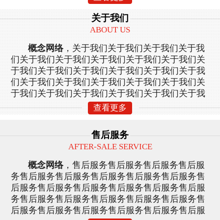
关于我们
ABOUT US
概念网络
，关于我们关于我们关于我们关于我
们关于我们关于我们关于我们关于我们关于我们关
于我们关于我们关于我们关于我们关于我们关于我
们关于我们关于我们关于我们关于我们关于我们关
于我们关于我们关于我们关于我们关于我们关于我
们关于我们关于我们关于我们...
查看更多
售后服务
AFTER-SALE SERVICE
概念网络
，售后服务售后服务售后服务售后服
务售后服务售后服务售后服务售后服务售后服务售
后服务售后服务售后服务售后服务售后服务售后服
务售后服务售后服务售后服务售后服务售后服务售
后服务售后服务售后服务售后服务售后服务售后服