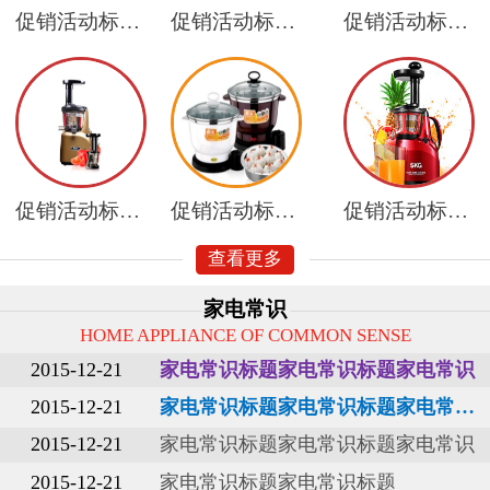
促销活动标题促销活动标题
促销活动标题促销活动标题促销
促销活动标题促销活动
联系我们
促销活动标题促销活动标题促销活动
促销活动标题促销活动标题
促销活动标题促销活动标题促销
查看更多
家电常识
HOME APPLIANCE OF COMMON SENSE
2015-12-21
家电常识标题家电常识标题家电常识
2015-12-21
家电常识标题家电常识标题家电常识标题
2015-12-21
家电常识标题家电常识标题家电常识
2015-12-21
家电常识标题家电常识标题